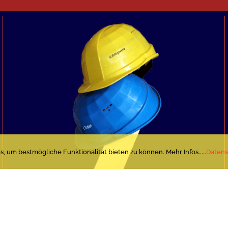
, um bestmögliche Funktionalität bieten zu können. Mehr Infos.....
Datens
lagwein-Taglieri❦ von Bad Neuenahr
|
Webdesign Bad Neuenahr
|
Impressum
|
Datens
Facebook
E-
Instagram
Mail