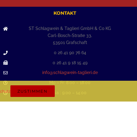
KONTAKT
ST Schlagwein & Taglieri GmbH & Co KG
Carl-Bosch-Straße 33,
53501 Grafschaft
0 26 41 90 76 64
0 26 41 9 18 15 49
info@schlagwein-taglieri.de
Mo – Fr: 8:00 – 18:00
ZUSTIMMEN
chutz
Sa : 9:00 – 14:00
chutz